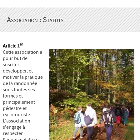
Association : Statuts
er
Article
1
Cette association a
pour but de
susciter,
développer, et
motiver la pratique
de la randonnée
sous toutes ses
formes et
principalement
pédestre et
cyclotouriste.
L'association
s'engage à
respecter
l'anonymat de ses