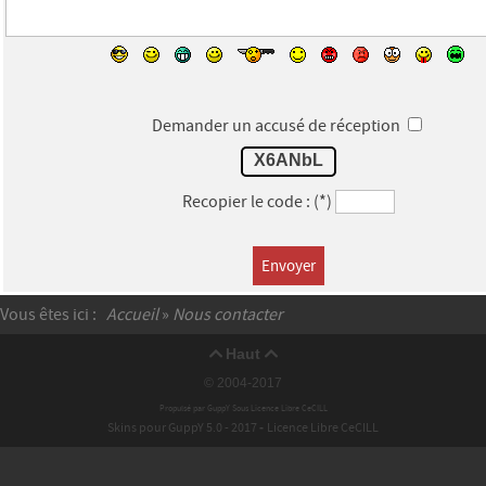
Demander un accusé de réception
X6ANbL
Recopier le code :
(*)
Envoyer
Vous êtes ici :
Accueil
»
Nous contacter
Haut


© 2004-2017
Propulsé par GuppY
Sous Licence Libre CeCILL
Skins pour GuppY 5.0 - 2017
Licence Libre CeCILL
-