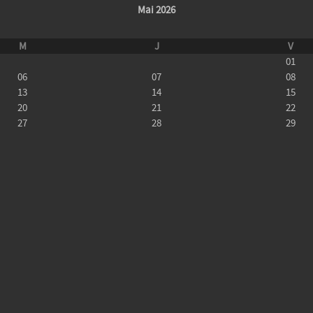
Mai 2026
M
J
V
01
06
07
08
13
14
15
20
21
22
27
28
29