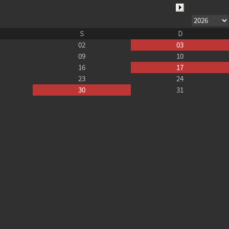
S
D
02
03
09
10
16
17
23
24
30
31